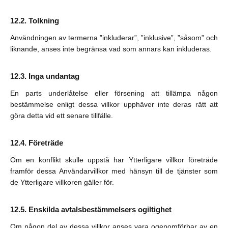
Tolkning
Användningen av termerna ”inkluderar”, ”inklusive”, ”såsom” och
liknande, anses inte begränsa vad som annars kan inkluderas.
Inga undantag
En parts underlåtelse eller försening att tillämpa någon
bestämmelse enligt dessa villkor upphäver inte deras rätt att
göra detta vid ett senare tillfälle.
Företräde
Om en konflikt skulle uppstå har Ytterligare villkor företräde
framför dessa Användarvillkor med hänsyn till de tjänster som
de Ytterligare villkoren gäller för.
Enskilda avtalsbestämmelsers ogiltighet
Om någon del av dessa villkor anses vara ogenomförbar av en