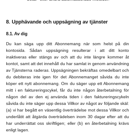
Upphävande och uppsägning av tjänster
Av dig
Du kan säga upp ditt Abonnemang när som helst på din
kontosida. Sådan uppsägning resulterar i att ditt konto
inaktiveras eller stängs av och att du inte längre kommer åt
kontot, samt att det innehåll du har samlat in genom användning
av Tjänsterna raderas. Uppsägningen bekräftas omedelbart och
du debiteras inte igen för det Abonnemanget såvida du inte
köper ett nytt abonnemang. Om du säger upp ett Abonnemang
mitt i en faktureringscykel, får du inte någon återbetalning för
någon del av den ej använda tiden i den faktureringscykeln
såvida du inte säger upp dessa Villkor av något av följande skäl:
(a) vi har begått en väsentlig överträdelse mot dessa Villkor och
underlåtit att åtgärda överträdelsen inom 30 dagar efter att du
har underrättat oss skriftligen; eller (b) en återbetalning krävs
enligt lagen.