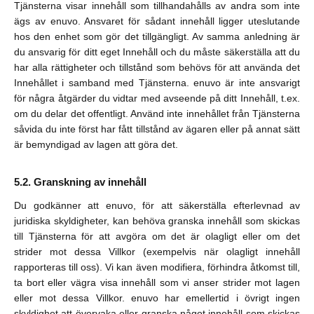
Tjänsterna visar innehåll som tillhandahålls av andra som inte
ägs av enuvo. Ansvaret för sådant innehåll ligger uteslutande
hos den enhet som gör det tillgängligt. Av samma anledning är
du ansvarig för ditt eget Innehåll och du måste säkerställa att du
har alla rättigheter och tillstånd som behövs för att använda det
Innehållet i samband med Tjänsterna. enuvo är inte ansvarigt
för några åtgärder du vidtar med avseende på ditt Innehåll, t.ex.
om du delar det offentligt. Använd inte innehållet från Tjänsterna
såvida du inte först har fått tillstånd av ägaren eller på annat sätt
är bemyndigad av lagen att göra det.
Granskning av innehåll
Du godkänner att enuvo, för att säkerställa efterlevnad av
juridiska skyldigheter, kan behöva granska innehåll som skickas
till Tjänsterna för att avgöra om det är olagligt eller om det
strider mot dessa Villkor (exempelvis när olagligt innehåll
rapporteras till oss). Vi kan även modifiera, förhindra åtkomst till,
ta bort eller vägra visa innehåll som vi anser strider mot lagen
eller mot dessa Villkor. enuvo har emellertid i övrigt ingen
skyldighet att övervaka eller granska något innehåll som skickas