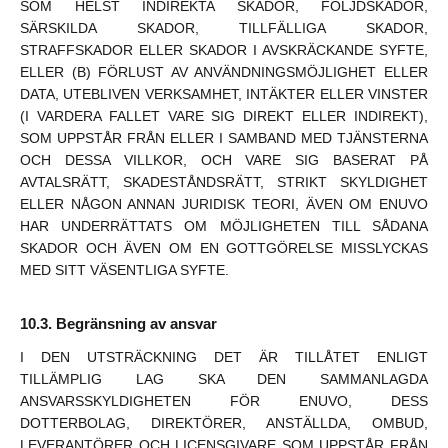
SOM HELST INDIREKTA SKADOR, FÖLJDSKADOR,
SÄRSKILDA SKADOR, TILLFÄLLIGA SKADOR,
STRAFFSKADOR ELLER SKADOR I AVSKRÄCKANDE SYFTE,
ELLER (B) FÖRLUST AV ANVÄNDNINGSMÖJLIGHET ELLER
DATA, UTEBLIVEN VERKSAMHET, INTÄKTER ELLER VINSTER
(I VARDERA FALLET VARE SIG DIREKT ELLER INDIREKT),
SOM UPPSTÅR FRÅN ELLER I SAMBAND MED TJÄNSTERNA
OCH DESSA VILLKOR, OCH VARE SIG BASERAT PÅ
AVTALSRÄTT, SKADESTÅNDSRÄTT, STRIKT SKYLDIGHET
ELLER NÅGON ANNAN JURIDISK TEORI, ÄVEN OM ENUVO
HAR UNDERRÄTTATS OM MÖJLIGHETEN TILL SÅDANA
SKADOR OCH ÄVEN OM EN GOTTGÖRELSE MISSLYCKAS
MED SITT VÄSENTLIGA SYFTE.
Begränsning av ansvar
I DEN UTSTRÄCKNING DET ÄR TILLÅTET ENLIGT
TILLÄMPLIG LAG SKA DEN SAMMANLAGDA
ANSVARSSKYLDIGHETEN FÖR ENUVO, DESS
DOTTERBOLAG, DIREKTÖRER, ANSTÄLLDA, OMBUD,
LEVERANTÖRER OCH LICENSGIVARE SOM UPPSTÅR FRÅN