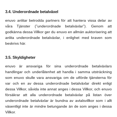
Underordnade betalväxel
enuvo anlitar betrodda partners för att hantera vissa delar av
våra Tjänster (”underordnade betalväxlar”). Genom att
godkänna dessa Villkor ger du enuvo en allmän auktorisering att
anlita underordnade betalväxlar, i enlighet med kraven som
beskrivs här.
Skyldigheter
enuvo är ansvariga för sina underordnade betalväxlars
handlingar och underlåtenhet att handla i samma utsträckning
som enuvo skulle vara ansvariga om de utförde tjänsterna för
var och en av dessa underordnade betalväxlar direkt enligt
dessa Villkor, såvida inte annat anges i dessa Villkor, och enuvo
försäkrar att alla underordnade betalväxlar på listan över
underordnade betalväxlar är bundna av avtalsvillkor som i allt
väsentligt inte är mindre betungande än de som anges i dessa
Villkor.