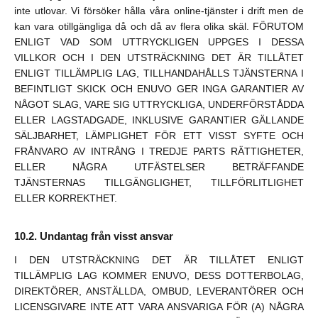
inte utlovar. Vi försöker hålla våra online-tjänster i drift men de
kan vara otillgängliga då och då av flera olika skäl. FÖRUTOM
ENLIGT VAD SOM UTTRYCKLIGEN UPPGES I DESSA
VILLKOR OCH I DEN UTSTRÄCKNING DET ÄR TILLÅTET
ENLIGT TILLÄMPLIG LAG, TILLHANDAHÅLLS TJÄNSTERNA I
BEFINTLIGT SKICK OCH ENUVO GER INGA GARANTIER AV
NÅGOT SLAG, VARE SIG UTTRYCKLIGA, UNDERFÖRSTÅDDA
ELLER LAGSTADGADE, INKLUSIVE GARANTIER GÄLLANDE
SÄLJBARHET, LÄMPLIGHET FÖR ETT VISST SYFTE OCH
FRÅNVARO AV INTRÅNG I TREDJE PARTS RÄTTIGHETER,
ELLER NÅGRA UTFÄSTELSER BETRÄFFANDE
TJÄNSTERNAS TILLGÄNGLIGHET, TILLFÖRLITLIGHET
ELLER KORREKTHET.
Undantag från visst ansvar
I DEN UTSTRÄCKNING DET ÄR TILLÅTET ENLIGT
TILLÄMPLIG LAG KOMMER ENUVO, DESS DOTTERBOLAG,
DIREKTÖRER, ANSTÄLLDA, OMBUD, LEVERANTÖRER OCH
LICENSGIVARE INTE ATT VARA ANSVARIGA FÖR (A) NÅGRA