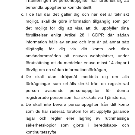
i hanteringen av personuppgifter har förbundit sig att
behandla uppgifterna konfidentiellt;
I de fall där det gäller dig och när det är tekniskt
möjligt, skall de göra information tillgänglig som gör
det möjligt för dig att visa att du uppfyller dina
förpliktelser enligt Artikel 28 i GDPR där sådan
information hålls av enuvo och inte är på annat sätt
tillgänglig för dig via ditt konto och dina
användarområden på enuvos webbplatser, under
förutsättning att du meddelar enuvo minst 14 dagar i
förväg om en sådan informationsförfrågan;
De skall utan dröjsmål meddela dig om alla
förfrågningar som erhålls direkt från en registrerad
person avseende personuppgifter för denna
registrerade person som har skickats via Tjänsterna;
De skall inte bevara personuppgifter från ditt konto
som du har raderat, förutom för att uppfylla gällande
lagar och regler eller lagring av rutinmässiga
säkerhetskopior som gjorts i beredskaps- och
kontinuitetssyfte.