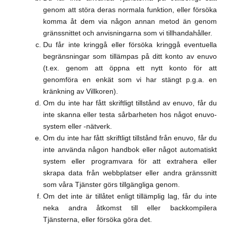
genom att störa deras normala funktion, eller försöka
komma åt dem via någon annan metod än genom
gränssnittet och anvisningarna som vi tillhandahåller.
Du får inte kringgå eller försöka kringgå eventuella
begränsningar som tillämpas på ditt konto av enuvo
(t.ex. genom att öppna ett nytt konto för att
genomföra en enkät som vi har stängt p.g.a. en
kränkning av Villkoren).
Om du inte har fått skriftligt tillstånd av enuvo, får du
inte skanna eller testa sårbarheten hos något enuvo-
system eller -nätverk.
Om du inte har fått skriftligt tillstånd från enuvo, får du
inte använda någon handbok eller något automatiskt
system eller programvara för att extrahera eller
skrapa data från webbplatser eller andra gränssnitt
som våra Tjänster görs tillgängliga genom.
Om det inte är tillåtet enligt tillämplig lag, får du inte
neka andra åtkomst till eller backkompilera
Tjänsterna, eller försöka göra det.