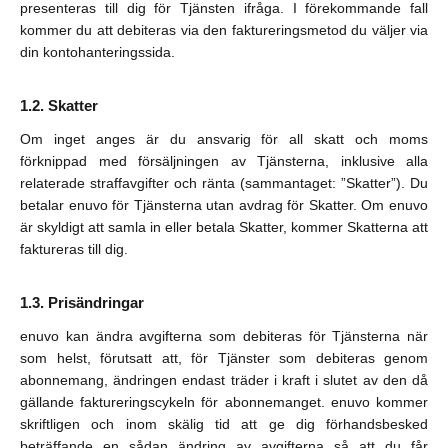
presenteras till dig för Tjänsten ifråga. I förekommande fall
kommer du att debiteras via den faktureringsmetod du väljer via
din kontohanteringssida.
Skatter
Om inget anges är du ansvarig för all skatt och moms
förknippad med försäljningen av Tjänsterna, inklusive alla
relaterade straffavgifter och ränta (sammantaget: ”Skatter”). Du
betalar enuvo för Tjänsterna utan avdrag för Skatter. Om enuvo
är skyldigt att samla in eller betala Skatter, kommer Skatterna att
faktureras till dig.
Prisändringar
enuvo kan ändra avgifterna som debiteras för Tjänsterna när
som helst, förutsatt att, för Tjänster som debiteras genom
abonnemang, ändringen endast träder i kraft i slutet av den då
gällande faktureringscykeln för abonnemanget. enuvo kommer
skriftligen och inom skälig tid att ge dig förhandsbesked
beträffande en sådan ändring av avgifterna så att du får