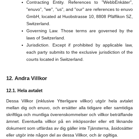
Contracting Entity. References to "WebbEnkäter",
"enuvo", "we", "us", and "our" are references to enuvo
GmbH, located at Huobstrasse 10, 8808 Pfäffikon SZ,
Switzerland.
Governing Law. Those terms are governed by the
laws of Switzerland.
Jurisdiction. Except if prohibited by applicable law,
each party submits to the exclusive jurisdiction of the
courts located in Switzerland.
Andra Villkor
Hela avtalet
Dessa Villkor (inklusive Ytterligare villkor) utgör hela avtalet
mellan dig och enuvo, och ersätter alla tidigare eller samtidiga
skriftliga och muntliga överenskommelser och villkor beträffande
ämnet. Eventuella villkor på en inköpsorder eller ett liknande
dokument som utfärdas av dig gäller inte Tjänsterna, åsidosätter
eller utgör inte någon del av dessa Villkor, och är ogiltiga.